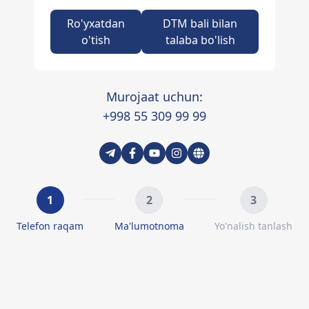
Ro'yxatdan
DTM bali bilan
o'tish
talaba bo'lish
Murojaat uchun:
+998 55 309 99 99
1
2
3
Telefon raqam
Ma'lumotnoma
Yo'nalish tanlash