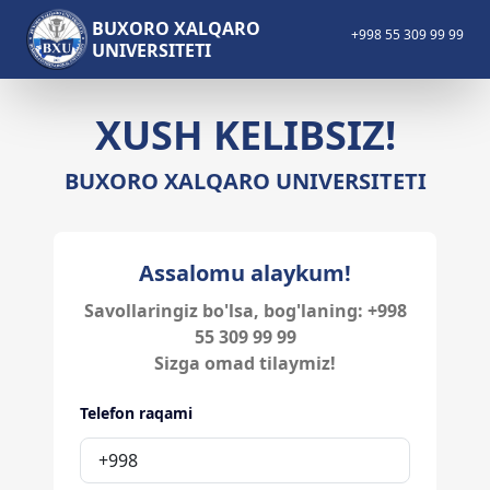
BUXORO XALQARO
+998 55 309 99 99
UNIVERSITETI
XUSH KELIBSIZ!
BUXORO XALQARO UNIVERSITETI
Assalomu alaykum!
Savollaringiz bo'lsa, bog'laning: +998
55 309 99 99
Sizga omad tilaymiz!
Telefon raqami